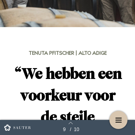
TENUTA PFITSCHER | ALTO ADIGE
“We hebben een
voorkeur voor
de steile
9
/
10
Terug naar overzicht