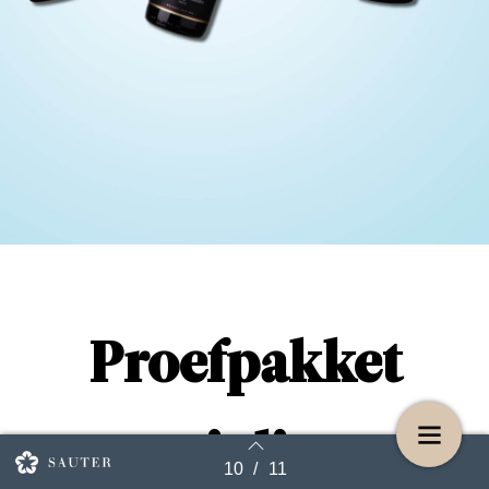
Proefpakket
juli
10
/
11
Terug naar overzicht