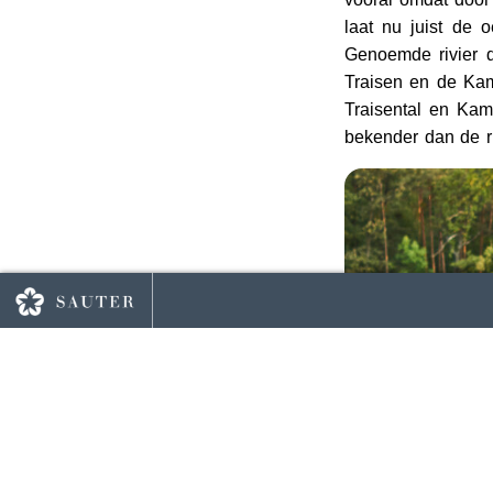
laat nu juist de 
Genoemde rivier 
Traisen en de Kam
Traisental en Kam
bekender dan de ri
Voorpagina
g naar overzicht
1