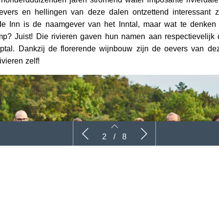
oevers en hellingen van deze dalen ontzettend interessant z
de Inn is de naamgever van het Inntal, maar wat te denken
p? Juist! Die rivieren gaven hun namen aan respectievelijk 
ptal. Dankzij de florerende wijnbouw zijn de oevers van de
vieren zelf!
NIEUW: Kemetner – Kamptal
Weingut I
2
/
8
2
3