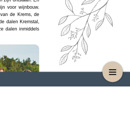
ijn voor wijnbouw.
 van de Krems, de
de dalen Kremstal,
ze dalen inmiddels
BY – Burgenland
Lekker bij asperges!
4