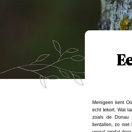
Ee
Menigeen kent Oos
echt tekort. Wat l
zoals de Donau en
tientallen, zo nie
vooral omdat door