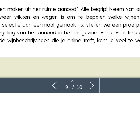
n maken uit het ruime aanbod? Alle begrip! Neem van on
 weer wikken en wegen is om te bepalen welke wijne
ie selectie dan eenmaal gemaakt is, stellen we een proe
geling van het aanbod in het magazine. Volop variatie 
e wijnbeschrijvingen die je online treft, kom je veel te
 van het pakket
Casa Primicia – Rioja
Proefpakket He
9
/
10
lessen
€ 118,50
ia | Flor de Primicia – Chardonnay Barrica 2023 Rioja DOca
8
9