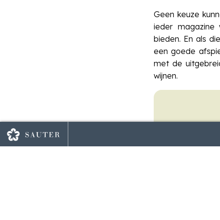
Geen keuze kunne
ieder magazine
bieden. En als d
een goede afspie
met de uitgebreid
wijnen.
Inhoud
t: Montepulciano van Tenuta
Lekker bij haarwild!
re
van 6 f
€ 128,45
| 
WIT
Casa Primic
7