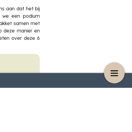
s aan dat het bij
n we een podium
fpakket samen met
op deze manier en
 weten over deze 6
rfst 2025
Bestelvoorwaarden
10