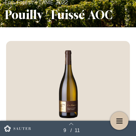
Eric Forest | l’ÂME 2022
Pouilly-Fuissé AOC
€39,95
9
/
11
Terug naar overzicht
€34,75