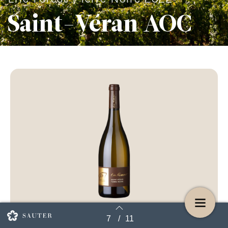
Saint-Véran AOC
€43,95
7
/
11
Terug naar overzicht
€38,50