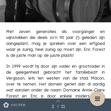
Met zeven generaties als voorganger en
wijnstokken die deels zo’n 90 jaar (!) geleden zijn
aangeplant, mag je spreken over een erfgoed
waar je zuinig, heel zuinig op moet zijn. Eric Forest
is de juiste man op de juiste plaats!
In 1999 wordt hij door zijn vader en grootvader in
de gelegenheid gebracht het familiebezit in
Vergisson, iets ten westen van de stad Mâcon,
over te nemen. Het domein geniet dan al aardig
wat aanzien onder de naam Domaine Annie-Claire
Forest en Eric is door enkele insiders in de
wijnwereld dan al gespot als ‘jong talent’.
2
/
11
Terug naar overzicht