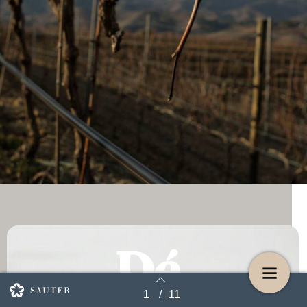
Dé
1
/
11
Terug naar overzicht