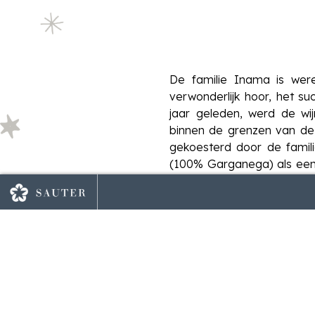
De familie Inama is were
verwonderlijk hoor, het s
jaar geleden, werd de wi
binnen de grenzen van de
gekoesterd door de famil
(100% Garganega) als een 
ille Maurel – Cabardès
Spaans rood om bij op te 
In 1996 waagden de Inama
het eerste gezicht niet zo
Veronese-, Rondinella- e
tot in de jaren ’60 van de
of ze wel echt te maken 
wetenschappelijk bewijs t
achterhoofd kon aangetoo
Veneto. Een inheemse druif
8