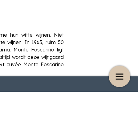
me hun witte wijnen. Niet
e wijnen. In 1965, ruim 50
ama. Monte Foscarino ligt
tijd wordt deze wijngaard
uwt cuvée Monte Foscarino
et januari/februari 2026
Bestelvoorwaarden
. Ze deden dat met een op
Veneto staan vooral Corvina
c! Althans, dat dacht men
fdeskundigen’) te twijfelen
am het verlossende woord:
eto. Met die kennis in het
rake was van Carménère in
11