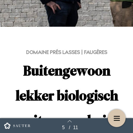
DOMAINE PRÉS LASSES | FAUGÈRES
Buitengewoon
lekker biologisch
wit en rood uit
5
/
11
Terug naar overzicht